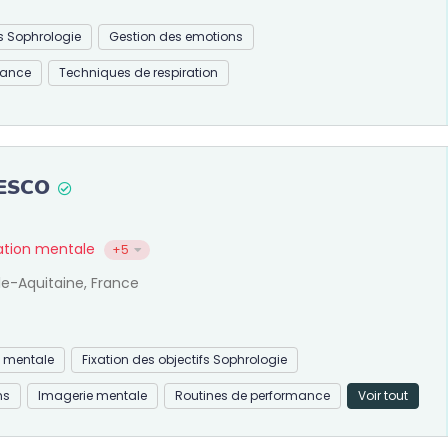
fs Sophrologie
Gestion des emotions
mance
Techniques de respiration
RESCO
ration mentale
+5
e-Aquitaine, France
n mentale
Fixation des objectifs Sophrologie
ns
Imagerie mentale
Routines de performance
Voir tout