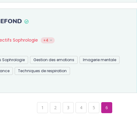
NEFOND
jectifs Sophrologie
+4
fs Sophrologie
Gestion des emotions
Imagerie mentale
mance
Techniques de respiration
1
2
3
4
5
6