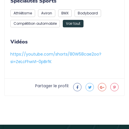
Spécialités Sports
Athlétisme
Aviron
BMX
Bodyboard
Compétition automobile
Voir tout
Vidéos
https://youtube.com/shorts/80W58cae2oo?
si=ZeLcFhwVI-0pBrfK
Partager le profil: