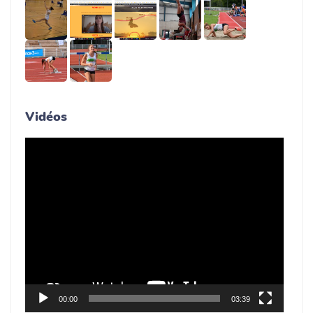
Vidéos
Lecteur
vidéo
00:00
03:39